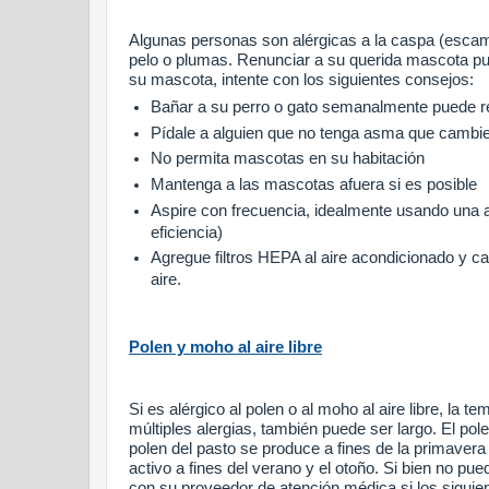
Algunas personas son alérgicas a la caspa (escama
pelo o plumas.
Renunciar a su querida mascota pu
su mascota, intente con los siguientes consejos:
Bañar a su perro o gato semanalmente puede r
Pídale a alguien que no tenga asma que cambie 
No permita mascotas en su habitación
Mantenga a las mascotas afuera si es posible
Aspire con frecuencia, idealmente usando una as
eficiencia)
Agregue filtros HEPA al aire acondicionado y ca
aire.
Polen y moho al aire libre
Si es alérgico al polen o al moho al aire libre, la 
múltiples alergias, también puede ser largo.
El pol
polen del pasto se produce a fines de la primavera
activo a fines del verano y el otoño.
Si bien no pue
con su proveedor de atención médica si los siguie