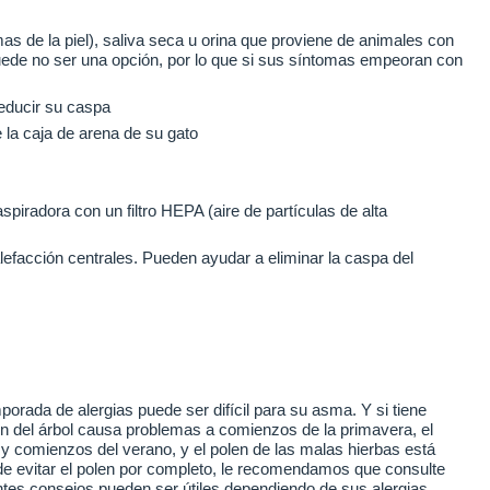
s de la piel), saliva seca u orina que proviene de animales con
ede no ser una opción, por lo que si sus síntomas empeoran con
educir su caspa
la caja de arena de su gato
piradora con un filtro HEPA (aire de partículas de alta
lefacción centrales.
Pueden ayudar a eliminar la caspa del
temporada de alergias puede ser difícil para su asma.
Y si tiene
en del árbol causa problemas a comienzos de la primavera, el
 y comienzos del verano, y el polen de las malas hierbas está
de evitar el polen por completo, le recomendamos que consulte
ntes consejos pueden ser útiles dependiendo de sus alergias