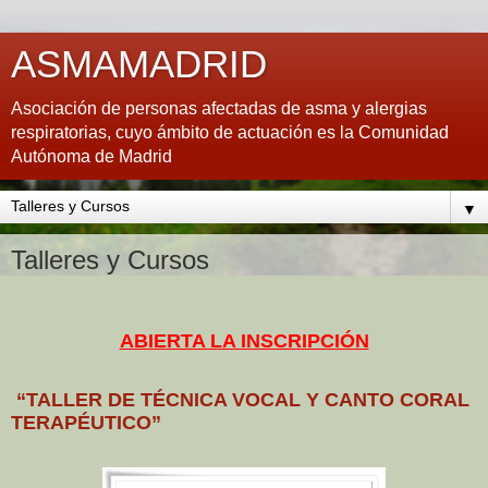
ASMAMADRID
Asociación de personas afectadas de asma y alergias
respiratorias, cuyo ámbito de actuación es la Comunidad
Autónoma de Madrid
▼
Talleres y Cursos
ABIERTA LA INSCRIPCIÓN
“TALLER DE TÉCNICA VOCAL Y CANTO CORAL
TERAPÉUTICO”