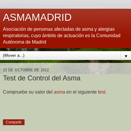
ASMAMADRID
Asociación de personas afectadas de asma y alergias
respiratorias, cuyo ámbito de actuación es la Comunidad
Autónoma de Madrid
▼
22 DE OCTUBRE DE 2012
Test de Control del Asma
Compruebe su valor del
asma
en el siguiente
test
.
Compartir